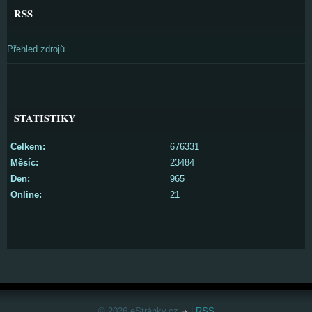
RSS
Přehled zdrojů
STATISTIKY
Celkem:
676331
Měsíc:
23484
Den:
965
Online:
21
© 2026 eStránky.cz
|
RSS