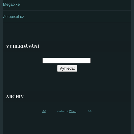
Megapixel
Zeropixel.cz
VYHLEDÁVÁNÍ
ARCHIV
<<
duben /
2026
>>