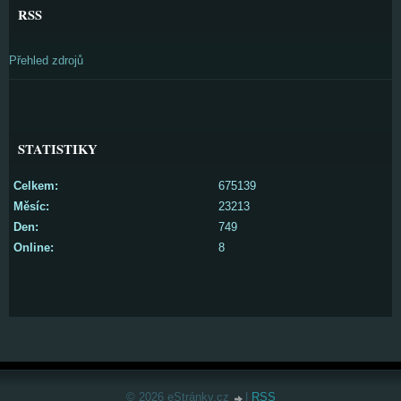
RSS
Přehled zdrojů
STATISTIKY
Celkem:
675139
Měsíc:
23213
Den:
749
Online:
8
© 2026 eStránky.cz
|
RSS