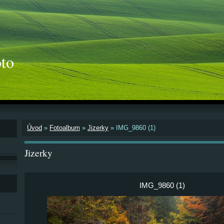
to
Úvod
»
Fotoalbum
»
Jizerky
»
IMG_9860 (1)
Jizerky
IMG_9860 (1)